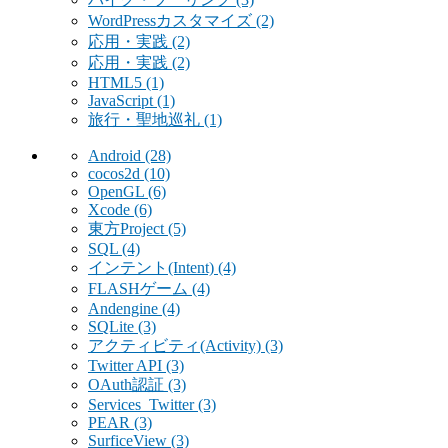
WordPressカスタマイズ
(2)
応用・実践
(2)
応用・実践
(2)
HTML5
(1)
JavaScript
(1)
旅行・聖地巡礼
(1)
Android
(28)
cocos2d
(10)
OpenGL
(6)
Xcode
(6)
東方Project
(5)
SQL
(4)
インテント(Intent)
(4)
FLASHゲーム
(4)
Andengine
(4)
SQLite
(3)
アクティビティ(Activity)
(3)
Twitter API
(3)
OAuth認証
(3)
Services_Twitter
(3)
PEAR
(3)
SurficeView
(3)