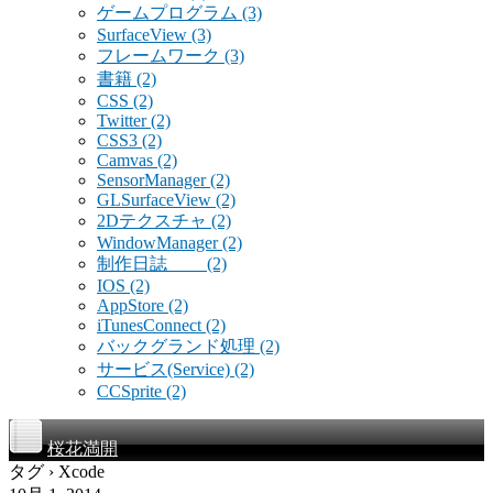
ゲームプログラム
(3)
SurfaceView
(3)
フレームワーク
(3)
書籍
(2)
CSS
(2)
Twitter
(2)
CSS3
(2)
Camvas
(2)
SensorManager
(2)
GLSurfaceView
(2)
2Dテクスチャ
(2)
WindowManager
(2)
制作日誌
(2)
IOS
(2)
AppStore
(2)
iTunesConnect
(2)
バックグランド処理
(2)
サービス(Service)
(2)
CCSprite
(2)
桜花満開
タグ › Xcode