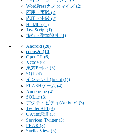
WordPressカスタマイズ
(2)
応用・実践
(2)
応用・実践
(2)
HTML5
(1)
JavaScript
(1)
旅行・聖地巡礼
(1)
Android
(28)
cocos2d
(10)
OpenGL
(6)
Xcode
(6)
東方Project
(5)
SQL
(4)
インテント(Intent)
(4)
FLASHゲーム
(4)
Andengine
(4)
SQLite
(3)
アクティビティ(Activity)
(3)
Twitter API
(3)
OAuth認証
(3)
Services_Twitter
(3)
PEAR
(3)
SurficeView
(3)