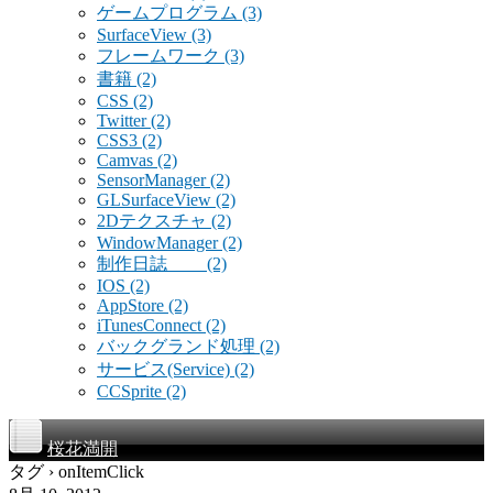
ゲームプログラム
(3)
SurfaceView
(3)
フレームワーク
(3)
書籍
(2)
CSS
(2)
Twitter
(2)
CSS3
(2)
Camvas
(2)
SensorManager
(2)
GLSurfaceView
(2)
2Dテクスチャ
(2)
WindowManager
(2)
制作日誌
(2)
IOS
(2)
AppStore
(2)
iTunesConnect
(2)
バックグランド処理
(2)
サービス(Service)
(2)
CCSprite
(2)
桜花満開
タグ › onItemClick