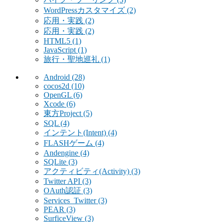
WordPressカスタマイズ
(2)
応用・実践
(2)
応用・実践
(2)
HTML5
(1)
JavaScript
(1)
旅行・聖地巡礼
(1)
Android
(28)
cocos2d
(10)
OpenGL
(6)
Xcode
(6)
東方Project
(5)
SQL
(4)
インテント(Intent)
(4)
FLASHゲーム
(4)
Andengine
(4)
SQLite
(3)
アクティビティ(Activity)
(3)
Twitter API
(3)
OAuth認証
(3)
Services_Twitter
(3)
PEAR
(3)
SurficeView
(3)