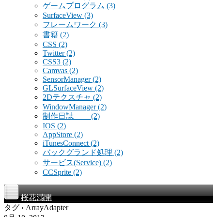
ゲームプログラム
(3)
SurfaceView
(3)
フレームワーク
(3)
書籍
(2)
CSS
(2)
Twitter
(2)
CSS3
(2)
Camvas
(2)
SensorManager
(2)
GLSurfaceView
(2)
2Dテクスチャ
(2)
WindowManager
(2)
制作日誌
(2)
IOS
(2)
AppStore
(2)
iTunesConnect
(2)
バックグランド処理
(2)
サービス(Service)
(2)
CCSprite
(2)
桜花満開
タグ › ArrayAdapter