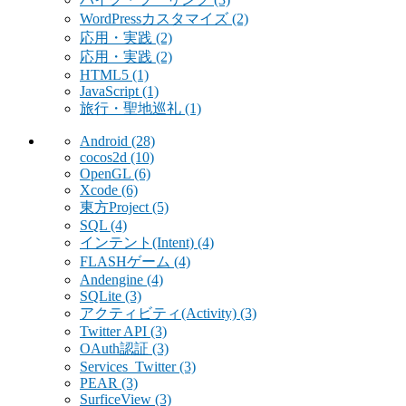
WordPressカスタマイズ
(2)
応用・実践
(2)
応用・実践
(2)
HTML5
(1)
JavaScript
(1)
旅行・聖地巡礼
(1)
Android
(28)
cocos2d
(10)
OpenGL
(6)
Xcode
(6)
東方Project
(5)
SQL
(4)
インテント(Intent)
(4)
FLASHゲーム
(4)
Andengine
(4)
SQLite
(3)
アクティビティ(Activity)
(3)
Twitter API
(3)
OAuth認証
(3)
Services_Twitter
(3)
PEAR
(3)
SurficeView
(3)