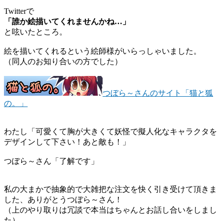
Twitterで
「誰か絵描いてくれませんかね…」
と呟いたところ。
絵を描いてくれるという絵師様がいらっしゃいました。
（同人のお知り合いの方でした）
つぼら～さんのサイト「猫と狐
の。」
わたし「可愛くて胸が大きくて妖怪で擬人化なキャラクタを
デザインして下さい！あと敵も！」
つぼら～さん「了解です」
私の大まかで抽象的で大雑把な注文を快く引き受けて頂きま
した、ありがとうつぼら～さん！
（上のやり取りは冗談で本当はちゃんとお話し合いをしまし
た）