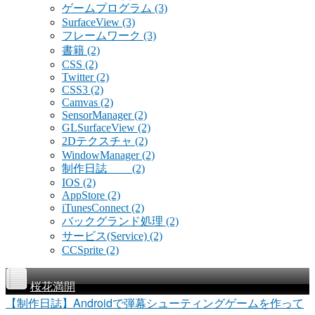
ゲームプログラム
(3)
SurfaceView
(3)
フレームワーク
(3)
書籍
(2)
CSS
(2)
Twitter
(2)
CSS3
(2)
Camvas
(2)
SensorManager
(2)
GLSurfaceView
(2)
2Dテクスチャ
(2)
WindowManager
(2)
制作日誌
(2)
IOS
(2)
AppStore
(2)
iTunesConnect
(2)
バックグランド処理
(2)
サービス(Service)
(2)
CCSprite
(2)
桜花満開
【制作日誌】Androidで弾幕シューティングゲームを作って