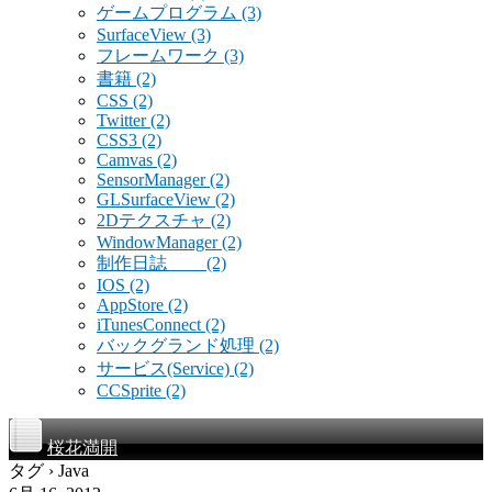
ゲームプログラム
(3)
SurfaceView
(3)
フレームワーク
(3)
書籍
(2)
CSS
(2)
Twitter
(2)
CSS3
(2)
Camvas
(2)
SensorManager
(2)
GLSurfaceView
(2)
2Dテクスチャ
(2)
WindowManager
(2)
制作日誌
(2)
IOS
(2)
AppStore
(2)
iTunesConnect
(2)
バックグランド処理
(2)
サービス(Service)
(2)
CCSprite
(2)
桜花満開
タグ › Java