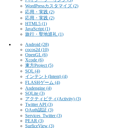
WordPressカスタマイズ
(2)
応用・実践
(2)
応用・実践
(2)
HTML5
(1)
JavaScript
(1)
旅行・聖地巡礼
(1)
Android
(28)
cocos2d
(10)
OpenGL
(6)
Xcode
(6)
東方Project
(5)
SQL
(4)
インテント(Intent)
(4)
FLASHゲーム
(4)
Andengine
(4)
SQLite
(3)
アクティビティ(Activity)
(3)
Twitter API
(3)
OAuth認証
(3)
Services_Twitter
(3)
PEAR
(3)
SurficeView
(3)