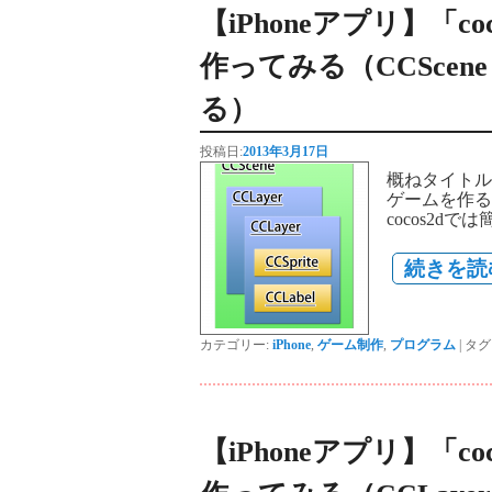
【iPhoneアプリ】「coc
作ってみる（CCScen
る）
投稿日:
2013年3月17日
概ねタイトル
ゲームを作る
cocos2d
続きを読
カテゴリー:
iPhone
,
ゲーム制作
,
プログラム
|
タグ
【iPhoneアプリ】「coc