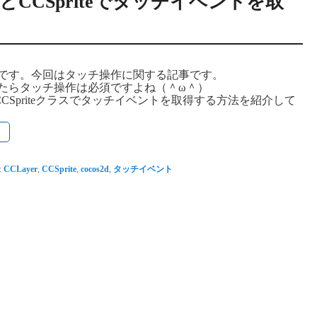
rとCCSpriteでタッチイベントを取
です。今回はタッチ操作に関する記事です。
たらタッチ操作は必須ですよね（＾ω＾）
とCCSpriteクラスでタッチイベントを取得する方法を紹介して
→
:
CCLayer
,
CCSprite
,
cocos2d
,
タッチイベント