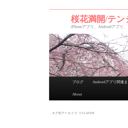
桜花満開/テン
iPhoneアプリ、Android
メインメニュー
ブログ
Androidアプリ関連
メインコンテンツへ移動
サブコンテンツへ移動
About
タグ別アーカイブ:
CCLAYER