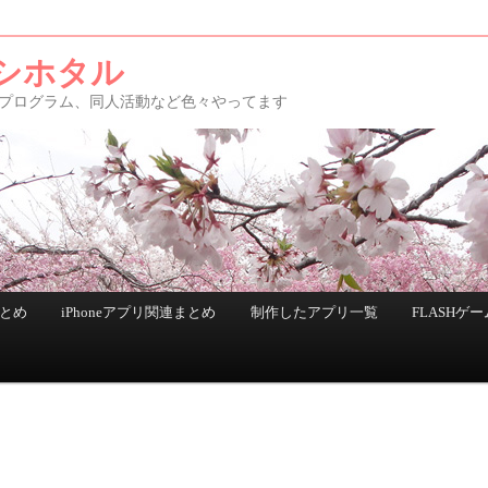
シホタル
アプリ、プログラム、同人活動など色々やってます
まとめ
iPhoneアプリ関連まとめ
制作したアプリ一覧
FLASHゲー