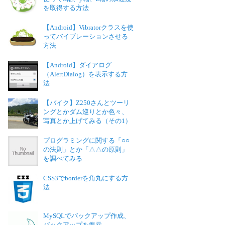
を取得する方法
【Android】Vibratorクラスを使
ってバイブレーションさせる
方法
【Android】ダイアログ
（AlertDialog）を表示する方
法
【バイク】Z250さんとツーリ
ングとかダム巡りとか色々、
写真とか上げてみる（その1）
プログラミングに関する「○○
の法則」とか「△△の原則」
を調べてみる
CSS3でborderを角丸にする方
法
MySQLでバックアップ作成、
バックアップを復元