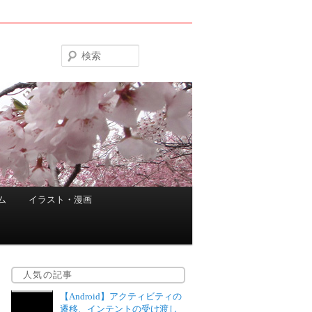
検
索
ム
イラスト・漫画
人気の記事
【Android】アクティビティの
遷移、インテントの受け渡し