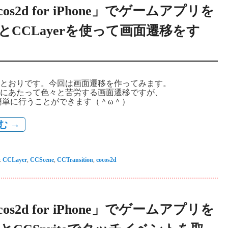
os2d for iPhone」でゲームアプリを
eとCCLayerを使って画面遷移をす
とおりです。今回は画面遷移を作ってみます。
にあたって色々と苦労する画面遷移ですが、
では簡単に行うことができます（＾ω＾）
む
→
:
CCLayer
,
CCScene
,
CCTransition
,
cocos2d
os2d for iPhone」でゲームアプリを