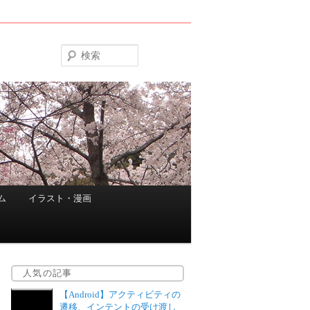
検
索
ム
イラスト・漫画
人気の記事
【Android】アクティビティの
遷移、インテントの受け渡し