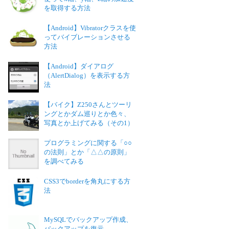
を取得する方法
【Android】Vibratorクラスを使
ってバイブレーションさせる
方法
【Android】ダイアログ
（AlertDialog）を表示する方
法
【バイク】Z250さんとツーリ
ングとかダム巡りとか色々、
写真とか上げてみる（その1）
プログラミングに関する「○○
の法則」とか「△△の原則」
を調べてみる
CSS3でborderを角丸にする方
法
MySQLでバックアップ作成、
バックアップを復元