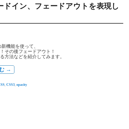
フェードイン、フェードアウトを表現し
3の新機能を使って、
！その後フェードアウト！
る方法などを紹介してみます。
む
→
CSS
,
CSS3
,
opacity