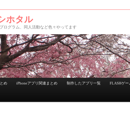
シホタル
アプリ、プログラム、同人活動など色々やってます
まとめ
iPhoneアプリ関連まとめ
制作したアプリ一覧
FLASHゲー