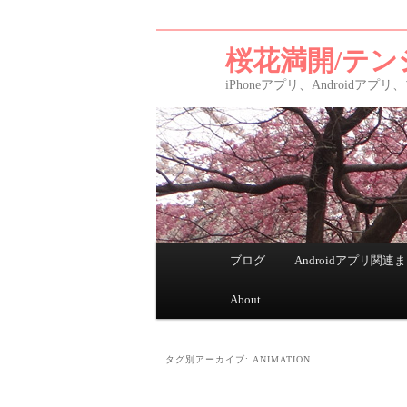
桜花満開/テン
iPhoneアプリ、Android
メインメニュー
ブログ
Androidアプリ関連
メインコンテンツへ移動
サブコンテンツへ移動
About
タグ別アーカイブ:
ANIMATION