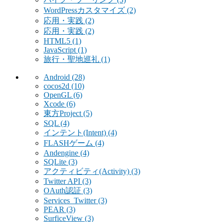
WordPressカスタマイズ
(2)
応用・実践
(2)
応用・実践
(2)
HTML5
(1)
JavaScript
(1)
旅行・聖地巡礼
(1)
Android
(28)
cocos2d
(10)
OpenGL
(6)
Xcode
(6)
東方Project
(5)
SQL
(4)
インテント(Intent)
(4)
FLASHゲーム
(4)
Andengine
(4)
SQLite
(3)
アクティビティ(Activity)
(3)
Twitter API
(3)
OAuth認証
(3)
Services_Twitter
(3)
PEAR
(3)
SurficeView
(3)