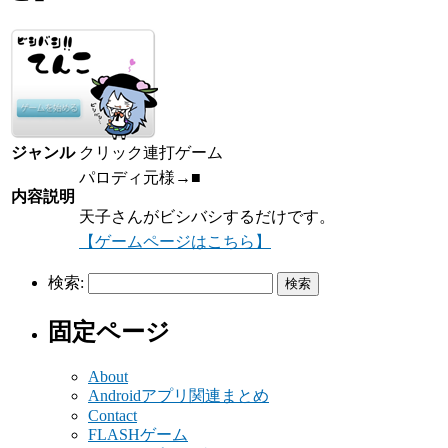
ジャンル
クリック連打ゲーム
パロディ元様→■
内容説明
天子さんがビシバシするだけです。
【ゲームページはこちら】
検索:
固定ページ
About
Androidアプリ関連まとめ
Contact
FLASHゲーム