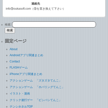
連絡先
info⑨oukasoft.com（⑨を置き換えて下さい）
検索:
固定ページ
About
Androidアプリ関連まとめ
Contact
FLASHゲーム
iPhoneアプリ関連まとめ
アクションゲーム 「ズタズタてんこ」
アクションゲーム 「ホバリングてんこ」
イラスト・漫画
クリック連打ゲー 「ビシバシてんこ」
テンシホタルTOP