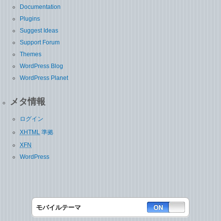
Documentation
Plugins
Suggest Ideas
Support Forum
Themes
WordPress Blog
WordPress Planet
メタ情報
ログイン
XHTML
準拠
XFN
WordPress
モバイルテーマ