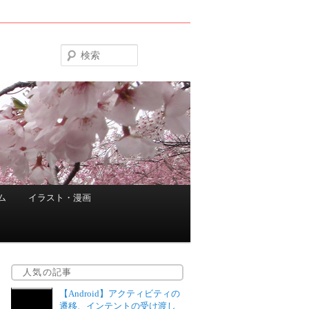
検
索
ム
イラスト・漫画
人気の記事
【Android】アクティビティの
遷移、インテントの受け渡し