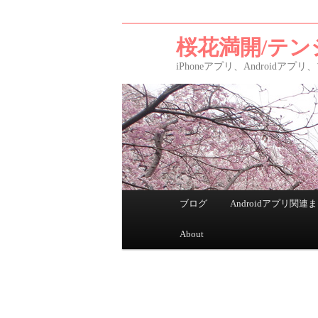
桜花満開/テン
iPhoneアプリ、Android
メインメニュー
ブログ
Androidアプリ関連
メインコンテンツへ移動
サブコンテンツへ移動
About
投稿ナビゲーション