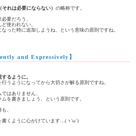
Need It（それは必要にならない）
の略称です。
来必要だろう、
んど使われない。
になった時に追加しようね、という意味の原則ですね。
tly and Expressively】
現するように。
を行うようになってから大切さが解る原則ですね。
ムではありません、
ラムを書きましょう、という原則です。
時も、
くように心がけています…(ヽ'ω`)