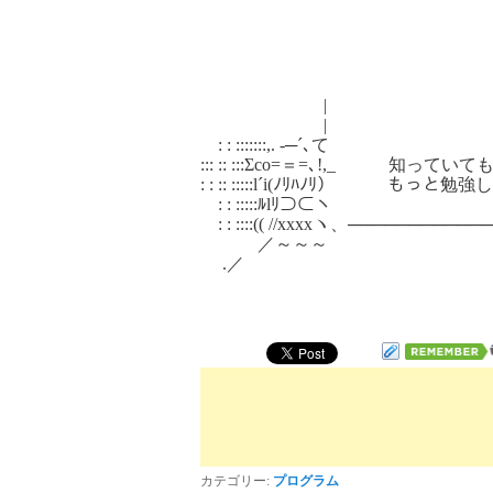
|
|
: : :::::::,. -─´､て
::: :: :::Σco=＝=､!,_ 
: : :: :::::l´i(ﾉﾘﾊﾉﾘ）
: : :::::ﾙlﾘ⊃⊂ヽ
: : ::::(( //xxxxヽ、──────────
／～～～
.／
カテゴリー:
プログラム