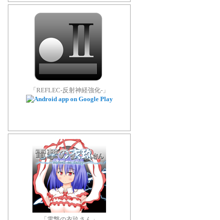
「REFLEC-反射神経強化-」
「電撃の衣玖さん」