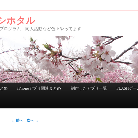
シホタル
アプリ、プログラム、同人活動など色々やってます
まとめ
iPhoneアプリ関連まとめ
制作したアプリ一覧
FLASHゲー
←
前へ
次へ
→