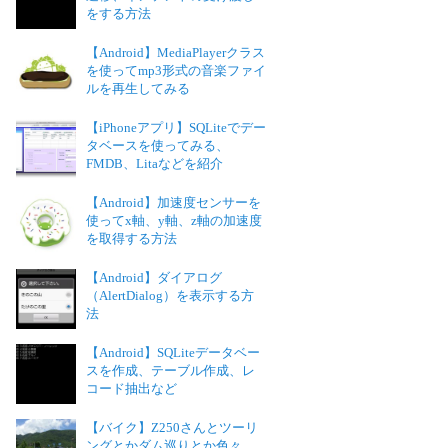
をする方法
【Android】MediaPlayerクラス
を使ってmp3形式の音楽ファイ
ルを再生してみる
【iPhoneアプリ】SQLiteでデー
タベースを使ってみる、
FMDB、Litaなどを紹介
【Android】加速度センサーを
使ってx軸、y軸、z軸の加速度
を取得する方法
【Android】ダイアログ
（AlertDialog）を表示する方
法
【Android】SQLiteデータベー
スを作成、テーブル作成、レ
コード抽出など
【バイク】Z250さんとツーリ
ングとかダム巡りとか色々、