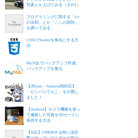
写真とか上げてみる（その1）
プログラミングに関する「○○
の法則」とか「△△の原則」
を調べてみる
CSS3でborderを角丸にする方
法
MySQLでバックアップ作成、
バックアップを復元
【iPhone・Android両対応】
「ビシバシてんこ」を公開し
ました！
【Android】カメラ機能を使っ
て撮影した写真をSDカードに
保存する方法
【SQL】UNIONする時に項目
数は合っていてもデータ型が