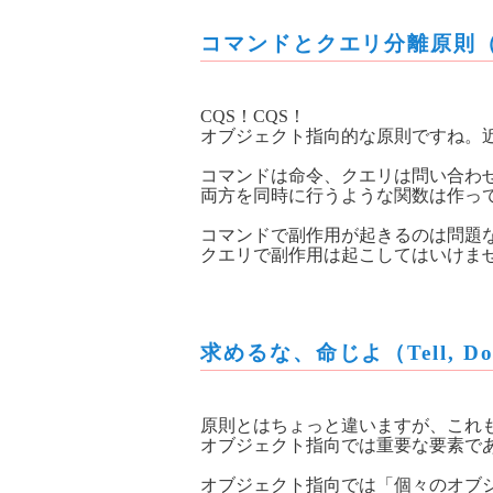
コマンドとクエリ分離原則（Comm
CQS！CQS！
オブジェクト指向的な原則ですね。
コマンドは命令、クエリは問い合わ
両方を同時に行うような関数は作っ
コマンドで副作用が起きるのは問題
クエリで副作用は起こしてはいけません( 
求めるな、命じよ（Tell, Don
原則とはちょっと違いますが、これ
オブジェクト指向では重要な要素で
オブジェクト指向では「個々のオブ