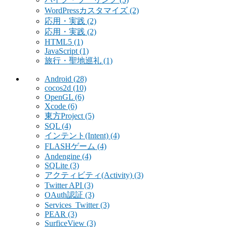
WordPressカスタマイズ
(2)
応用・実践
(2)
応用・実践
(2)
HTML5
(1)
JavaScript
(1)
旅行・聖地巡礼
(1)
Android
(28)
cocos2d
(10)
OpenGL
(6)
Xcode
(6)
東方Project
(5)
SQL
(4)
インテント(Intent)
(4)
FLASHゲーム
(4)
Andengine
(4)
SQLite
(3)
アクティビティ(Activity)
(3)
Twitter API
(3)
OAuth認証
(3)
Services_Twitter
(3)
PEAR
(3)
SurficeView
(3)