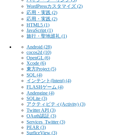
WordPressカスタマイズ
(2)
応用・実践
(2)
応用・実践
(2)
HTML5
(1)
JavaScript
(1)
旅行・聖地巡礼
(1)
Android
(28)
cocos2d
(10)
OpenGL
(6)
Xcode
(6)
東方Project
(5)
SQL
(4)
インテント(Intent)
(4)
FLASHゲーム
(4)
Andengine
(4)
SQLite
(3)
アクティビティ(Activity)
(3)
Twitter API
(3)
OAuth認証
(3)
Services_Twitter
(3)
PEAR
(3)
SurficeView
(3)