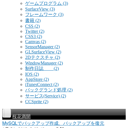
ゲームプログラム
(3)
SurfaceView
(3)
フレームワーク
(3)
書籍
(2)
CSS
(2)
Twitter
(2)
CSS3
(2)
Camvas
(2)
SensorManager
(2)
GLSurfaceView
(2)
2Dテクスチャ
(2)
WindowManager
(2)
制作日誌
(2)
IOS
(2)
AppStore
(2)
iTunesConnect
(2)
バックグランド処理
(2)
サービス(Service)
(2)
CCSprite
(2)
桜花満開
MySQLでバックアップ作成、バックアップを復元