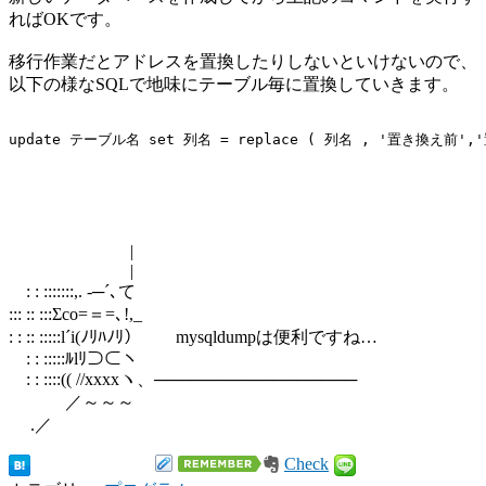
ればOKです。
移行作業だとアドレスを置換したりしないといけないので、
以下の様なSQLで地味にテーブル毎に置換していきます。
|
|
: : :::::::,. -─´､て
::: :: :::Σco=＝=､!,_
: : :: :::::l´i(ﾉﾘﾊﾉﾘ） mysqldumpは便利ですね…
: : :::::ﾙlﾘ⊃⊂ヽ
: : ::::(( //xxxxヽ、─────────────────
／～～～
.／
Check