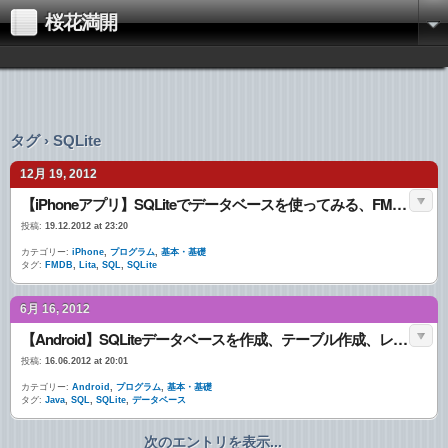
桜花満開
タグ › SQLite
12月 19, 2012
【iPhoneアプリ】SQLiteでデータベースを使ってみる、FMDB、Litaなどを紹介
投稿:
19.12.2012 at 23:20
カテゴリー:
iPhone
,
プログラム
,
基本・基礎
タグ:
FMDB
,
Lita
,
SQL
,
SQLite
6月 16, 2012
【Android】SQLiteデータベースを作成、テーブル作成、レコード抽出など
投稿:
16.06.2012 at 20:01
カテゴリー:
Android
,
プログラム
,
基本・基礎
タグ:
Java
,
SQL
,
SQLite
,
データベース
次のエントリを表示...