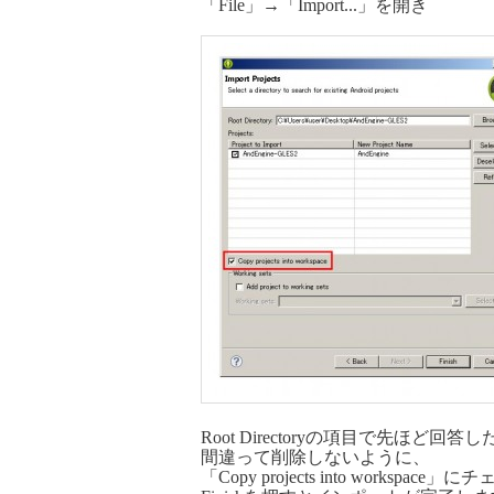
「File」→「Import...」を開き
Root Directoryの項目で先ほど
間違って削除しないように、
「Copy projects into wo