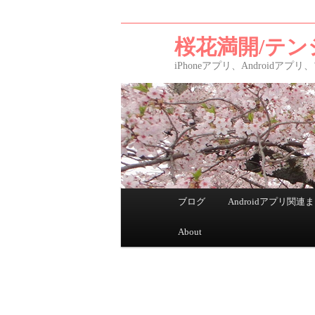
桜花満開/テン
iPhoneアプリ、Android
メインメニュー
ブログ
Androidアプリ関連
メインコンテンツへ移動
サブコンテンツへ移動
About
投稿ナビゲーション