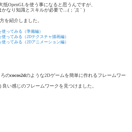
は大抵OpenGLを使う事になると思うんですが、
かなり知識とスキルが必要で…(；´Д｀)
い方を紹介しました。
GLを使ってみる（準備編）
nGLを使ってみる（2Dテクスチャ描画編）
nGLを使ってみる（2Dアニメーション編）
。
ころの
cocos2d
のような2Dゲームを簡単に作れるフレームワー
う良い感じのフレームワークを見つけました。