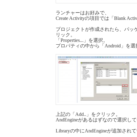
ランチャーはお好みで、
Create Activityの項目では「Blank 
プロジェクトが作成されたら、パッ
リック。
「Properties...」を選択。
プロパティの中から「Android」を
上記の「Add..」をクリック。
AndEngineがあるはずなので選択し
Libraryの中にAndEngineが追