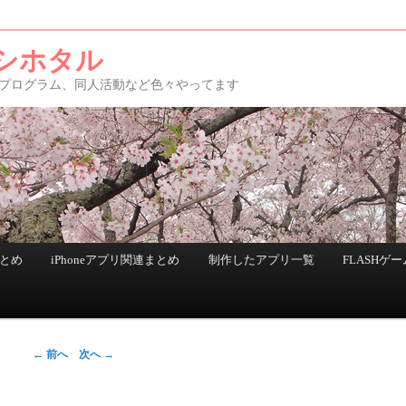
シホタル
アプリ、プログラム、同人活動など色々やってます
まとめ
iPhoneアプリ関連まとめ
制作したアプリ一覧
FLASHゲー
←
前へ
次へ
→