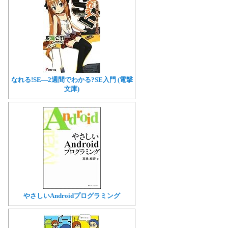
なれる!SE―2週間でわかる?SE入門 (電撃
文庫)
やさしいAndroidプログラミング